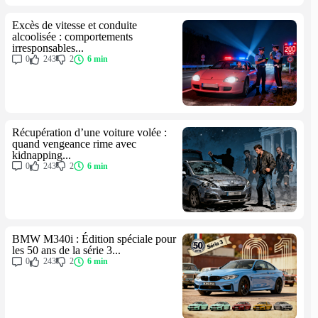
Excès de vitesse et conduite
alcoolisée : comportements
irresponsables...
0
243
2
6 min
Récupération d’une voiture volée :
quand vengeance rime avec
kidnapping...
0
243
2
6 min
BMW M340i : Édition spéciale pour
les 50 ans de la série 3...
0
243
2
6 min