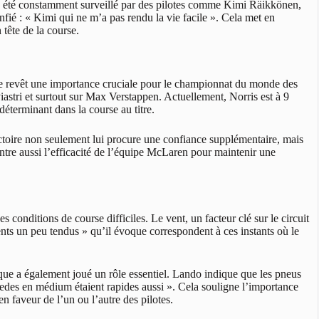
l a été constamment surveillé par des pilotes comme Kimi Räikkönen,
ié : « Kimi qui ne m’a pas rendu la vie facile ». Cela met en
tête de la course.
elle revêt une importance cruciale pour le championnat du monde des
astri et surtout sur Max Verstappen. Actuellement, Norris est à 9
déterminant dans la course au titre.
ctoire non seulement lui procure une confiance supplémentaire, mais
tre aussi l’efficacité de l’équipe McLaren pour maintenir une
 conditions de course difficiles. Le vent, un facteur clé sur le circuit
ents un peu tendus » qu’il évoque correspondent à ces instants où le
ique a également joué un rôle essentiel. Lando indique que les pneus
cedes en médium étaient rapides aussi ». Cela souligne l’importance
n faveur de l’un ou l’autre des pilotes.