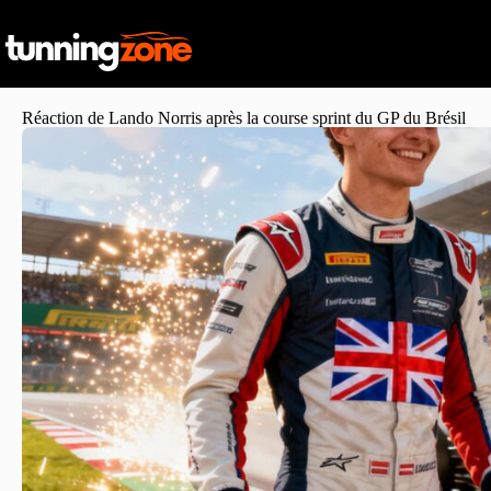
Réaction de Lando Norris après la course sprint du GP du Brésil