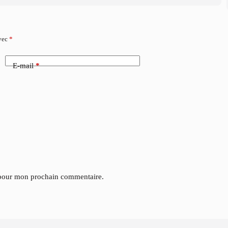
avec
*
E-mail
*
 pour mon prochain commentaire.