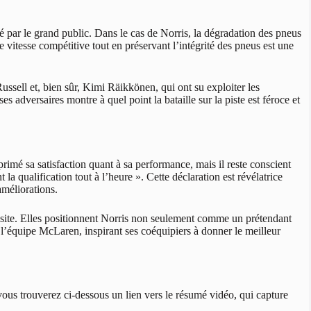
 par le grand public. Dans le cas de Norris, la dégradation des pneus
e vitesse compétitive tout en préservant l’intégrité des pneus est une
ssell et, bien sûr, Kimi Räikkönen, qui ont su exploiter les
es adversaires montre à quel point la bataille sur la piste est féroce et
primé sa satisfaction quant à sa performance, mais il reste conscient
nt la qualification tout à l’heure ». Cette déclaration est révélatrice
améliorations.
ussite. Elles positionnent Norris non seulement comme un prétendant
l’équipe McLaren, inspirant ses coéquipiers à donner le meilleur
vous trouverez ci-dessous un lien vers le résumé vidéo, qui capture