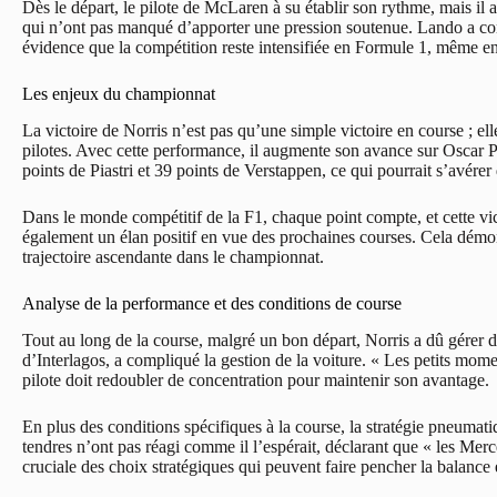
Dès le départ, le pilote de McLaren à su établir son rythme, mais i
qui n’ont pas manqué d’apporter une pression soutenue. Lando a conf
évidence que la compétition reste intensifiée en Formule 1, même en 
Les enjeux du championnat
La victoire de Norris n’est pas qu’une simple victoire en course ; 
pilotes. Avec cette performance, il augmente son avance sur Oscar Pi
points de Piastri et 39 points de Verstappen, ce qui pourrait s’avérer 
Dans le monde compétitif de la F1, chaque point compte, et cette vi
également un élan positif en vue des prochaines courses. Cela démon
trajectoire ascendante dans le championnat.
Analyse de la performance et des conditions de course
Tout au long de la course, malgré un bon départ, Norris a dû gérer des
d’Interlagos, a compliqué la gestion de la voiture. « Les petits mom
pilote doit redoubler de concentration pour maintenir son avantage.
En plus des conditions spécifiques à la course, la stratégie pneumat
tendres n’ont pas réagi comme il l’espérait, déclarant que « les Mer
cruciale des choix stratégiques qui peuvent faire pencher la balance e