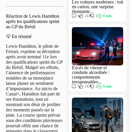
Les voitures modernes : toit
en carton, une surprise
étonnante...
Réaction de Lewis Hamilton
0
243
2
6 min
après les qualifications sprint
au GP du Brésil
💡 En résumé
Lewis Hamilton, le pilote de
Ferrari, exprime sa déception
après avoir terminé 11e lors
des qualifications sprint du GP
du Brésil. Malgré ses efforts,
Excès de vitesse et
conduite alcoolisée :
l’absence de performances
comportements
notables de sa monoplace
irresponsables...
laisse planer un sentiment
0
243
2
6 min
d’impuissance. Au micro de
Canal+, Hamilton fait part de
ses frustrations, tout en
montrant son désir de profiter
des moments passés sur la
piste. La course sprint prévue
sous des conditions pluvieuses
pourrait offrir une chance de
remonter dans le classement,