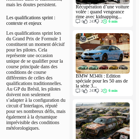
mais les doutes persistent.
Récupération d’une voiture
volée : quand vengeance
rime avec kidnapping...
Les qualifications sprint :
0
243
2
6 min
contexte et enjeux
Les qualifications sprint lors
du Grand Prix de Formule 1
constituent un moment décisif
pour les pilotes. Cela
représente une occasion
unique de se qualifier pour la
course principale dans des
conditions de course
BMW M340i : Édition
différentes de celles des
spéciale pour les 50 ans de
qualifications traditionnelles.
la série 3...
Au GP du Brésil, les pilotes
0
243
2
6 min
doivent non seulement
s’adapter à la configuration du
circuit d’Interlagos, réputé
pour ses nombreux défis, mais
également à la dynamique
imprévisible des conditions
météorologiques.