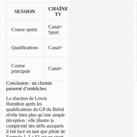
CHAÎNE
SESSION
DATE
HORAIRE
TV
Canal+
Samedi 8
À partir de
Course sprint
Sport
novembre
14h39
Samedi 8
À partir de
Qualifications
Canal+
novembre
18h40
Dimanche
Course
À partir de
Canal+
9
principale
16h51
novembre
Conclusion : un chemin
parsemé d’embûches
La réaction de Lewis
Hamilton après les
qualifications du GP du Brésil
révèle bien plus qu’une simple
déception : elle illustre la
complexité des défis auxquels
il fait face en tant que pilote de
Formule 1. La F1 est un sport