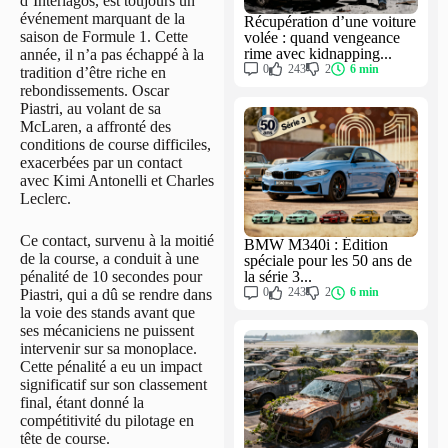
d’Interlagos, est toujours un
événement marquant de la
Récupération d’une voiture
saison de Formule 1. Cette
volée : quand vengeance
rime avec kidnapping...
année, il n’a pas échappé à la
0
243
2
6 min
tradition d’être riche en
rebondissements. Oscar
Piastri, au volant de sa
McLaren, a affronté des
conditions de course difficiles,
exacerbées par un contact
avec Kimi Antonelli et Charles
Leclerc.
Ce contact, survenu à la moitié
BMW M340i : Édition
de la course, a conduit à une
spéciale pour les 50 ans de
la série 3...
pénalité de 10 secondes pour
0
243
2
6 min
Piastri, qui a dû se rendre dans
la voie des stands avant que
ses mécaniciens ne puissent
intervenir sur sa monoplace.
Cette pénalité a eu un impact
significatif sur son classement
final, étant donné la
compétitivité du pilotage en
tête de course.