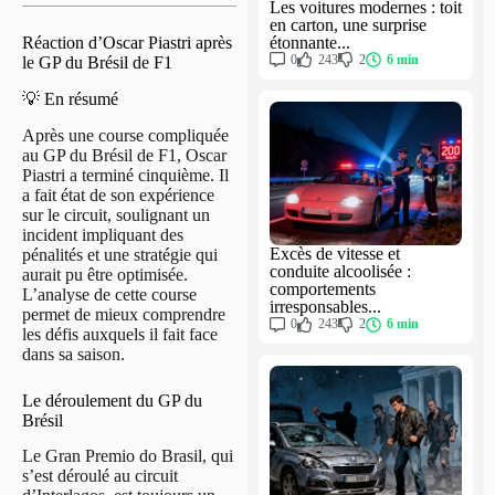
Les voitures modernes : toit
en carton, une surprise
étonnante...
Réaction d’Oscar Piastri après
0
243
2
6 min
le GP du Brésil de F1
💡 En résumé
Après une course compliquée
au GP du Brésil de F1, Oscar
Piastri a terminé cinquième. Il
a fait état de son expérience
sur le circuit, soulignant un
incident impliquant des
Excès de vitesse et
pénalités et une stratégie qui
conduite alcoolisée :
aurait pu être optimisée.
comportements
L’analyse de cette course
irresponsables...
permet de mieux comprendre
0
243
2
6 min
les défis auxquels il fait face
dans sa saison.
Le déroulement du GP du
Brésil
Le Gran Premio do Brasil, qui
s’est déroulé au circuit