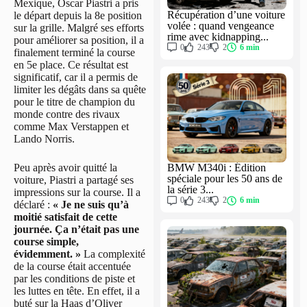
Mexique, Oscar Piastri a pris
Récupération d’une voiture
le départ depuis la 8e position
volée : quand vengeance
sur la grille. Malgré ses efforts
rime avec kidnapping...
pour améliorer sa position, il a
0
243
2
6 min
finalement terminé la course
en 5e place. Ce résultat est
significatif, car il a permis de
limiter les dégâts dans sa quête
pour le titre de champion du
monde contre des rivaux
comme Max Verstappen et
Lando Norris.
Peu après avoir quitté la
BMW M340i : Édition
spéciale pour les 50 ans de
voiture, Piastri a partagé ses
la série 3...
impressions sur la course. Il a
0
243
2
6 min
déclaré :
« Je ne suis qu’à
moitié satisfait de cette
journée. Ça n’était pas une
course simple,
évidemment. »
La complexité
de la course était accentuée
par les conditions de piste et
les luttes en tête. En effet, il a
buté sur la Haas d’Oliver