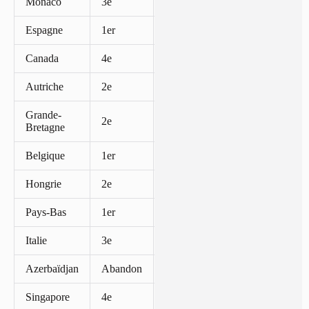
Monaco
3e
15
Espagne
1er
25
Canada
4e
12
Autriche
2e
18
Grande-
2e
18
Bretagne
Belgique
1er
25
Hongrie
2e
18
Pays-Bas
1er
25
Italie
3e
15
Azerbaïdjan
Abandon
0
Singapore
4e
12