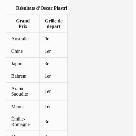
Résultats d’Oscar Piastri en 2025
Grand
Grille de
Points
Prix
départ
obtenus
Australie
9e
2
Chine
1er
25
Japon
3e
15
Bahreïn
1er
25
Arabie
1er
25
Saoudite
Miami
1er
25
Émilie-
3e
15
Romagne