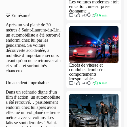
Les voitures modernes : toit
en carton, une surprise
étonnante...
💡 En résumé
0
243
2
6 min
Après un vol plané de 30
mètres à Saint-Laurent-du-Lin,
un automobiliste a été retrouvé
endormi chez lui par les
gendarmes. Sa voiture,
découverte accidentée, a
mobilisé d’importants secours
avant qu’on ne le retrouve sain
Excès de vitesse et
et sauf… et surtout très
conduite alcoolisée :
chanceux.
comportements
irresponsables...
Un accident improbable
0
243
2
6 min
Dans un scénario digne d’un
film d’action, un automobiliste
a été retrouvé… paisiblement
endormi chez lui après avoir
effectué un vol plané de trente
mètres avec sa voiture. Les
faits se sont déroulés à Saint-