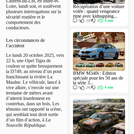
Laurent-du-Lin, en Indre-et-
Loire, lundi soir, et soulèvent
Récupération d’une voiture
volée : quand vengeance
plusieurs interrogations sur la
rime avec kidnapping...
sécurité routière et le
0
243
2
6 min
comportement des
conducteurs.
Les circonstances de
l’accident
Le lundi 20 octobre 2025, vers
22 h, une Opel Tigra de
couleur or quitte brusquement
la D749, au niveau d’un pont
BMW M340i : Édition
franchissant la rivière La
spéciale pour les 50 ans de
Maulne. Le véhicule, lancé à
la série 3...
vive allure, s’envole sur une
0
243
2
6 min
trentaine de mètres avant
d’atterrir lourdement en
contrebas, dans un bois. Les
témoins ont rapporté la scène,
qui semblait tout droit sortie
d’un film d’action, à
La
Nouvelle République
.