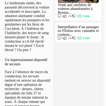
Le lendemain matin, des
Vente aux enchères de
passants découvrent la voiture
voitures abandonnées à
accidentée et inoccupée. La
Boston...
situation alarmante conduit
0
243
2
6 min
rapidement les pompiers et les
gendarmes sur les lieux de
Interpellation d’un passager
l’accident. À l’intérieur de
en Flixbus avec cannabis et
l’habitacle, des traces de sang
couteau...
laissent planer le doute : le
0
243
2
6 min
conducteur a-t-il été éjecté
durant le vol plané ? Est-il
blessé ? Ou pire ?
Un impressionnant dispositif
de secours
Face à l’absence de traces du
conducteur, les secours
mettent en oeuvre un dispositif
digne d’une opération de
recherche : drones, chiens
spécialisés du Sdis 37 et
équipes de terrain ratissent la
zone. À chaque minute qui
passe, la tension monte,