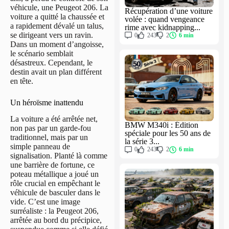
véhicule, une Peugeot 206. La
Récupération d’une voiture
voiture a quitté la chaussée et
volée : quand vengeance
a rapidement dévalé un talus,
rime avec kidnapping...
se dirigeant vers un ravin.
0
243
2
6 min
Dans un moment d’angoisse,
le scénario semblait
désastreux. Cependant, le
destin avait un plan différent
en tête.
Un héroïsme inattendu
La voiture a été arrêtée net,
BMW M340i : Édition
non pas par un garde-fou
spéciale pour les 50 ans de
traditionnel, mais par un
la série 3...
simple panneau de
0
243
2
6 min
signalisation. Planté là comme
une barrière de fortune, ce
poteau métallique a joué un
rôle crucial en empêchant le
véhicule de basculer dans le
vide. C’est une image
surréaliste : la Peugeot 206,
arrêtée au bord du précipice,