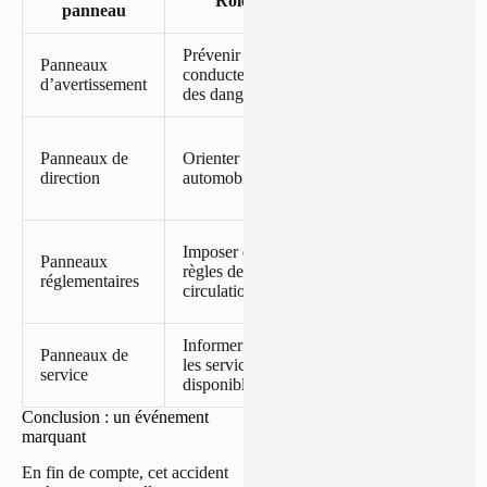
Rôle
panneau
la sécurité
Prévenir les
Réduit le
Panneaux
conducteurs
risque
d’avertissement
des dangers
d’accidents
Diminue les
Panneaux de
Orienter les
hésitations et
direction
automobilistes
les erreurs de
navigation
Améliore le
Imposer des
Panneaux
respect des
règles de
réglementaires
règles de
circulation
sécurité
Informer sur
Facilite
Panneaux de
les services
l’accès aux
service
disponibles
infrastructures
Conclusion : un événement
marquant
En fin de compte, cet accident