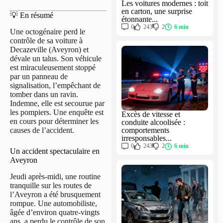
Les voitures modernes : toit
en carton, une surprise
💡 En résumé
étonnante...
0
243
2
6 min
Une octogénaire perd le
contrôle de sa voiture à
Decazeville (Aveyron) et
dévale un talus. Son véhicule
est miraculeusement stoppé
par un panneau de
signalisation, l’empêchant de
tomber dans un ravin.
Indemne, elle est secourue par
les pompiers. Une enquête est
Excès de vitesse et
en cours pour déterminer les
conduite alcoolisée :
causes de l’accident.
comportements
irresponsables...
0
243
2
6 min
Un accident spectaculaire en
Aveyron
Jeudi après-midi, une routine
tranquille sur les routes de
l’Aveyron a été brusquement
rompue. Une automobiliste,
âgée d’environ quatre-vingts
ans, a perdu le contrôle de son