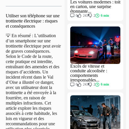
Les voitures modernes : toit
en carton, une surprise
étonnante...
Utiliser son téléphone sur une
0
243
2
6 min
trottinette électrique : risques
et conséquences
💡 En résumé : L’utilisation
d’un smartphone sur une
trottinette électrique peut avoir
de graves conséquences.
Selon le Code de la route,
cette pratique est interdite,
Excès de vitesse et
entraînant des amendes et des
conduite alcoolisée :
risques d’accidents. Un
comportements
incident récent dans le Val
irresponsables...
d’Oise a illustré ce danger,
0
243
2
6 min
avec un utilisateur dont la
trottinette a été envoyée à la
fourrière, en raison de
multiples infractions. Cet
article explore les risques
associés à cette habitude, les
lois en vigueur et des
recommandations pour une
utilisation plus sécurisée.