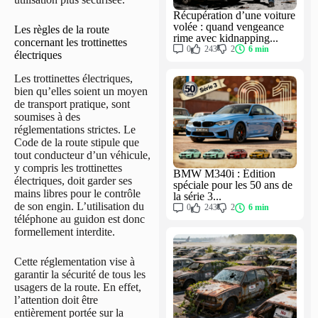
Récupération d’une voiture
volée : quand vengeance
Les règles de la route
rime avec kidnapping...
concernant les trottinettes
0
243
2
6 min
électriques
Les trottinettes électriques,
bien qu’elles soient un moyen
de transport pratique, sont
soumises à des
réglementations strictes. Le
Code de la route stipule que
tout conducteur d’un véhicule,
y compris les trottinettes
BMW M340i : Édition
électriques, doit garder ses
spéciale pour les 50 ans de
mains libres pour le contrôle
la série 3...
de son engin. L’utilisation du
0
243
2
6 min
téléphone au guidon est donc
formellement interdite.
Cette réglementation vise à
garantir la sécurité de tous les
usagers de la route. En effet,
l’attention doit être
entièrement portée sur la