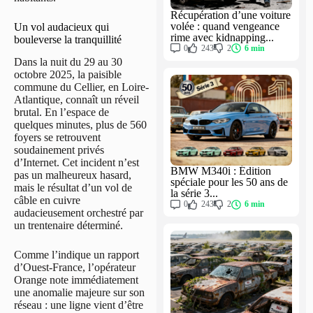
Récupération d’une voiture
volée : quand vengeance
Un vol audacieux qui
rime avec kidnapping...
bouleverse la tranquillité
0
243
2
6 min
Dans la nuit du 29 au 30
octobre 2025, la paisible
commune du Cellier, en Loire-
Atlantique, connaît un réveil
brutal. En l’espace de
quelques minutes, plus de 560
foyers se retrouvent
soudainement privés
d’Internet. Cet incident n’est
BMW M340i : Édition
pas un malheureux hasard,
spéciale pour les 50 ans de
mais le résultat d’un vol de
la série 3...
câble en cuivre
0
243
2
6 min
audacieusement orchestré par
un trentenaire déterminé.
Comme l’indique un rapport
d’Ouest-France, l’opérateur
Orange note immédiatement
une anomalie majeure sur son
réseau : une ligne vient d’être