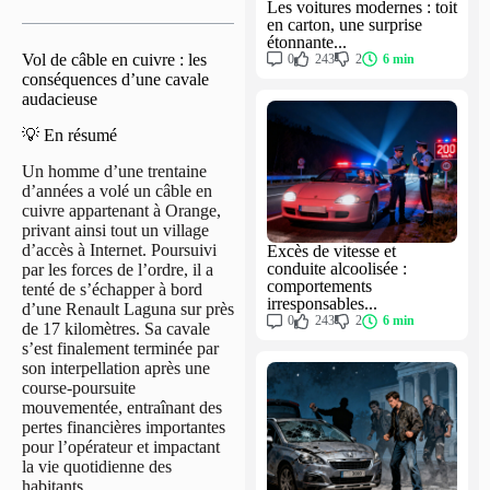
Les voitures modernes : toit
en carton, une surprise
étonnante...
Vol de câble en cuivre : les
0
243
2
6 min
conséquences d’une cavale
audacieuse
💡 En résumé
Un homme d’une trentaine
d’années a volé un câble en
cuivre appartenant à Orange,
privant ainsi tout un village
d’accès à Internet. Poursuivi
Excès de vitesse et
conduite alcoolisée :
par les forces de l’ordre, il a
comportements
tenté de s’échapper à bord
irresponsables...
d’une Renault Laguna sur près
0
243
2
6 min
de 17 kilomètres. Sa cavale
s’est finalement terminée par
son interpellation après une
course-poursuite
mouvementée, entraînant des
pertes financières importantes
pour l’opérateur et impactant
la vie quotidienne des
habitants.