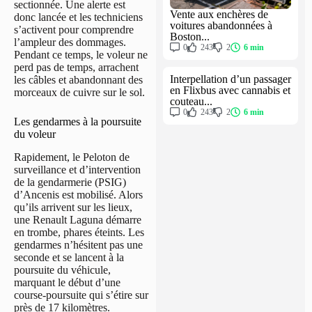
sectionnée. Une alerte est
Vente aux enchères de
donc lancée et les techniciens
voitures abandonnées à
s’activent pour comprendre
Boston...
l’ampleur des dommages.
0
243
2
6 min
Pendant ce temps, le voleur ne
perd pas de temps, arrachent
Interpellation d’un passager
les câbles et abandonnant des
en Flixbus avec cannabis et
morceaux de cuivre sur le sol.
couteau...
0
243
2
6 min
Les gendarmes à la poursuite
du voleur
Rapidement, le Peloton de
surveillance et d’intervention
de la gendarmerie (PSIG)
d’Ancenis est mobilisé. Alors
qu’ils arrivent sur les lieux,
une Renault Laguna démarre
en trombe, phares éteints. Les
gendarmes n’hésitent pas une
seconde et se lancent à la
poursuite du véhicule,
marquant le début d’une
course-poursuite qui s’étire sur
près de 17 kilomètres.