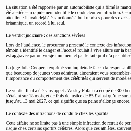
La situation a été rapportée par un automobiliste qui a filmé la ma
été alertée et a rapidement identifié le conducteur en infraction. Ce 
attention : il avait déjà été sanctionné à huit reprises pour des excè
britannique, un record à lui seul.
Le verdict judiciaire : des sanctions sévères
Lors de l’audience, le procureur a présenté le contexte des infractio
témoin a identifié le danger et l’accusé roulait à vive allure sur la 
est aggravée par un virage imminent et par le fait qu’il n’a pas utilis
La juge Julie Cooper a exprimé son inquiétude face à la responsabil
que beaucoup de jeunes vous admirent, aimeraient vous ressembler et
l’importance du comportement des célébrités qui servent de modèles
Le verdict final a été sans appel : Wesley Fofana a écopé de 300 heu
s’étalant sur 18 mois, et de frais de justice de 85 £ ainsi qu’une surtax
jusqu’au 13 mai 2027, ce qui signifie que sa peine s’allonge encore.
Le contexte des infractions de conduite chez les sportifs
Cette affaire ne se limite pas à une simple infraction de retrait de 
risque chez certains sportifs célèbres. Alors que ces athlètes, souve