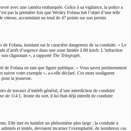
nœuvre avec une caméra embarquée. Grâce à sa vigilance, la police a
n’est pas la première fois que Wesley Fofana fait l’objet d’une telle
s de vitesse, accumulant un total de 47 points sur son permis
ns de Fofana, insistant sur le caractère dangereux de sa conduite. « Le
bande d’arrêt d’urgence dans une zone limitée à 80 km/h. L’infraction
é son clignotant », a rapporté
The Telegraph
.
ité de Fofana en tant que figure publique. « Vous savez pertinemment
 suivre votre exemple », a-t-elle déclaré. Ces mots soulignent
 pour la jeunesse.
res de travaux d’intérêt général, d’une interdiction de conduire
e de 114 £. Ironie du sort, il lui était déjà interdit de conduire
permis. Elle met en lumière un phénomène plus large : la conduite à
nt admirés et imités, devraient incarner l’exemplarité, de nombreux cas