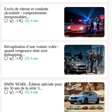
Excès de vitesse et conduite
alcoolisée : comportements
irresponsables...
0
243
2
6 min
Récupération d’une voiture volée :
quand vengeance rime avec
kidnapping...
0
243
2
6 min
BMW M340i : Édition spéciale pour
les 50 ans de la série 3...
0
243
2
6 min