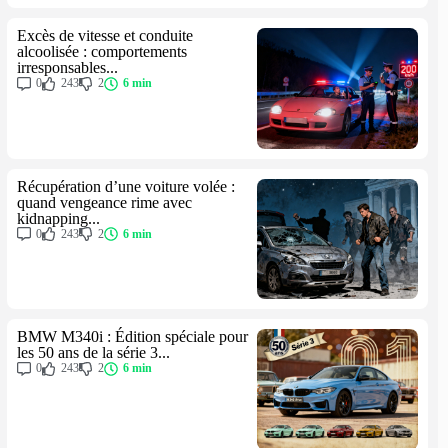
Excès de vitesse et conduite
alcoolisée : comportements
irresponsables...
0
243
2
6 min
Récupération d’une voiture volée :
quand vengeance rime avec
kidnapping...
0
243
2
6 min
BMW M340i : Édition spéciale pour
les 50 ans de la série 3...
0
243
2
6 min